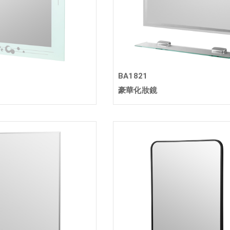
BA1821
豪華化妝鏡