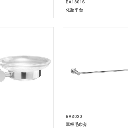
BA1801S
化妝平台
BA3020
單桿毛巾架