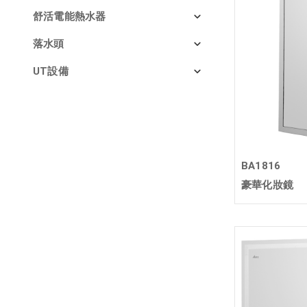
舒活電能熱水器
落水頭
UT設備
BA1816
豪華化妝鏡