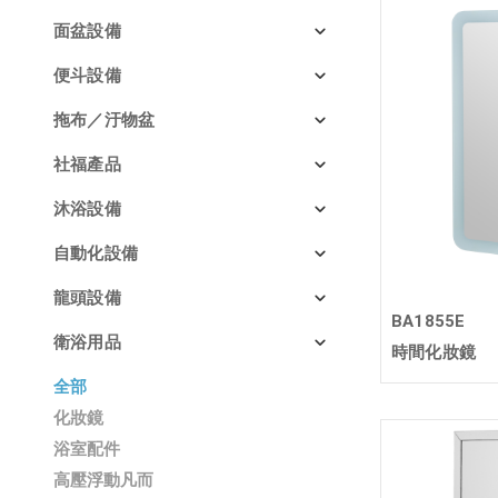
面盆設備
便斗設備
拖布／汙物盆
社福產品
沐浴設備
自動化設備
龍頭設備
BA1855E
衛浴用品
時間化妝鏡
全部
化妝鏡
浴室配件
高壓浮動凡而