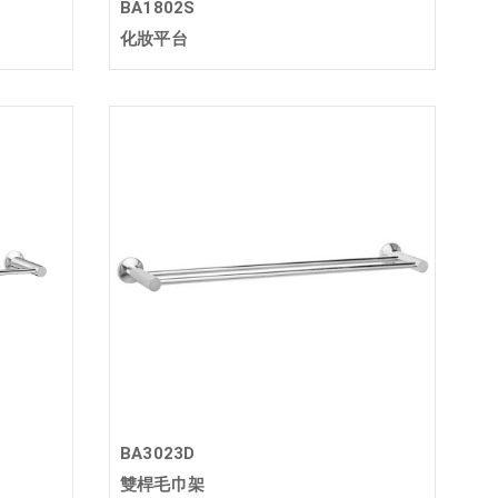
BA1802S
化妝平台
BA3023D
雙桿毛巾架