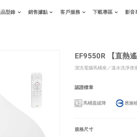
產品型錄
銷售據點
客戶服務
下載專區
影音
EF9550R 【直
潔洗電腦馬桶座／溫水洗淨便
認證標章
馬桶蓋緩降
應施
規格尺寸