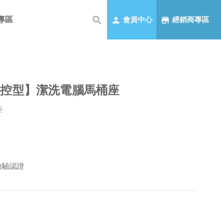
專區
會員中心
經銷商專區
熱遙控型】潔洗電腦馬桶座
座
檢驗認證