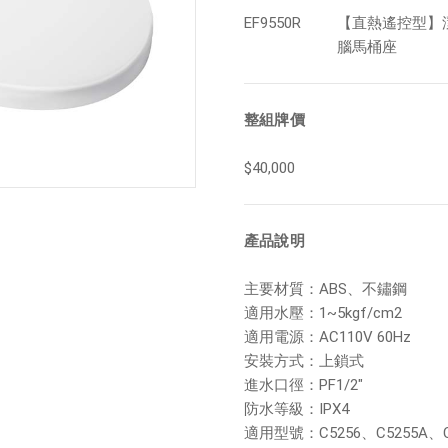
EF9550R
【直熱遙控型】
腦馬桶座
整組牌價
$40,000
產品說明
主要材質：ABS、不鏽鋼
適用水壓：1~5kgf/cm2
適用電源：AC110V 60Hz
安裝方式：上鎖式
進水口徑：PF1/2"
防水等級：IPX4
適用型號：C5256、C5255A、C5