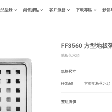
產品型錄
銷售據點
客戶服務
下載專區
影音
FF3560 方型地
地板落水頭
規格尺寸
FF3560
方型地板落水頭
整組牌價