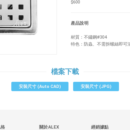
$600
產品說明
材質：不鏽鋼#304
特色：防蟲、不需拆螺絲即可
檔案下載
安裝尺寸 (Auto CAD)
安裝尺寸 (JPG)
風格
關於ALEX
經銷據點